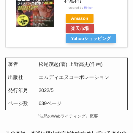
料無料】
created by
Rinker
Amazon
楽天市場
Yahooショッピング
著者
松尾茂起(著) 上野高史(作画)
出版社
エムディエヌコーポレーション
発行年月
2022/5
ページ数
639ページ
『沈黙のWebライティング』概要